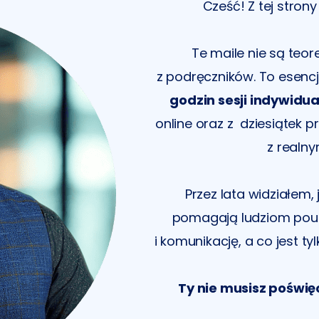
Cześć! Z tej stron
Te maile nie są teo
z podręczników.
To esenc
godzin sesji indywidua
online oraz z dziesiątek
z realny
Przez lata widziałem,
pomagają ludziom pou
i komunikację, a co jest 
Ty nie musisz poświę