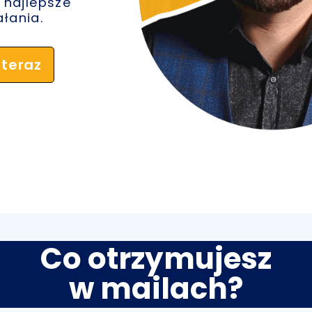
 najlepsze
ałania.
 teraz
Co otrzymujesz
w mailach?