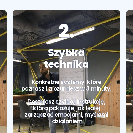
2.
Szybka
technika
Konkretne systemy, które
poznasz i zrozumiesz w 3 minuty.
Dostajesz szybką instrukcję,
która pokazuje, jak lepiej
zarządzać emocjami, myślami
i działaniem.