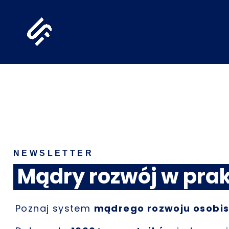
Przejdź
do
treści
NEWSLETTER
Mądry rozwój w pra
Poznaj system
mądrego rozwoju osobis