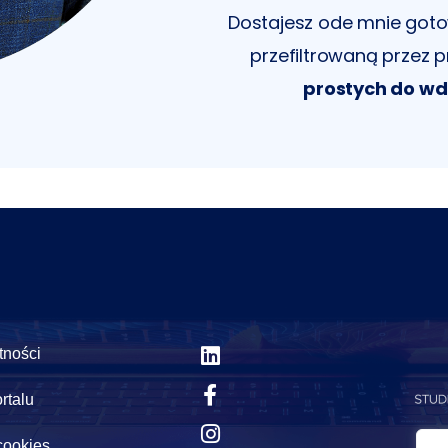
Dostajesz ode mnie got
przefiltrowaną przez 
prostych do wd
Linkedin
Facebook-
Instagram
tności
f
rtalu
cookies