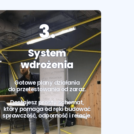
3.
System
wdrożenia
Gotowe plany działania
do przetestowania od zaraz.
Dostajesz prosty schemat,
który pomaga od ręki budować
sprawczość, odporność i relacje.