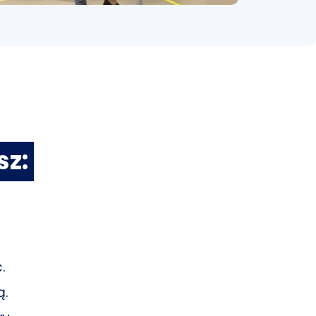
sz:
.
ą.