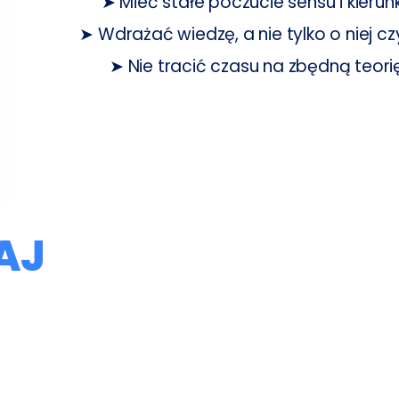
➤ Mieć stałe poczucie sensu i kierun
➤ Wdrażać wiedzę, a nie tylko o niej cz
➤ Nie tracić czasu na zbędną teorię
TAJ