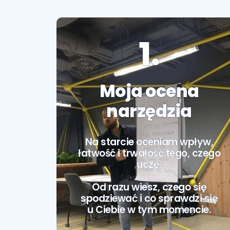
1.
Moja ocena
narzędzia
Na starcie oceniam wpływ,
łatwość i trwałość tego, czego
uczę.
Od razu wiesz, czego się
spodziewać i co sprawdzi się
u Ciebie w tym momencie.