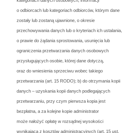
kategoriach danych osobowych, informacji
o odbiorcach lub kategoriach o
dbiorców, którym dane
zostały lub zostaną ujawnione, o okresie
przechowywania danych lub o kryteriach ich ustalania,
o pr
a
wie do żądania sprostowania, usunięcia lub
ograniczenia przetwarzania danych osobowych
przysługujących osobie, której dane dotyczą,
oraz do wniesienia
sprzeciwu wobec takiego
przetwarzania (art. 15 RODO);
b) do otrzymania kopii
danych – u
zyskania kopii danych podlegających
pr
zetwarzaniu, przy czym pierwsza kopia jest
bezpłatna, a za kolejne kopie administrator
mo
że nałożyć opłatę w rozsądnej wysokości
wynikającą z kosztów administracyjnych (art. 15 ust.