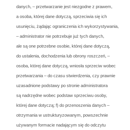
dany
ch,
– przetwarzanie jest niezgodne z prawem,
a osoba, której dane dotyczą, sprzeciwia się ich
usunięciu, żąd
ając ograniczenia ich wykorzystywania,
– administrat
or n
ie potrzebuje już tych danych,
ale są one potrzebne osobie, której dane dotyczą,
do ustalenia, dochodzenia lub obrony roszczeń,
–
osoba, której dane dotyczą, wniosła sprzeciw wobec
przetwarzania – do
czasu stwierdzenia, czy prawnie
uzasadnione podstawy
po stronie administratora
są nad
rzędne wobec podstaw sprzeciwu osoby,
której dane dotyczą;
f) do przenoszenia danych –
otrzymania w ustrukturyzowanym, powszechnie
używanym formacie nadającym się do odczytu