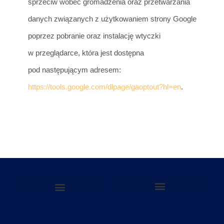
sprzeciw wobec gromadzenia oraz
przetwarzania
danych
związanych z użytkowaniem strony Google
poprzez pobranie oraz instalację wtyczki
w przeglądarce, która jest dostępna
pod następującym adresem:
https://tools.google.com/dlpage/gaoptout?hl=en
.
Polityka Prywatności
Polityka plików cookies
Polityka Prywatności
Polityka plików cookies