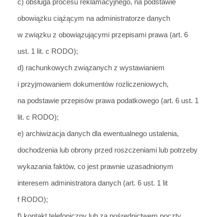
c) obsł
uga procesu reklamacyjnego, na podstawie
obowiązku ciążącym na administratorze danych
w związku z obowiązującymi przepisami
prawa (art. 6
ust. 1 lit. c RODO);
d) rachunkowych związan
ych z wystawianiem
i przyjmowaniem dokumentów rozliczeniowych,
na podstawie przepisów prawa podatkowego (art. 6 ust. 1
lit. c RODO);
e) archiwizacja danych dla ewentualnego ustalenia,
dochodzenia lub obrony przed roszczeniami lub potrzeby
wykazania faktó
w, co jest prawnie uzasadnionym
interesem administratora danych (art. 6 ust. 1 lit
f RODO);
f) kontakt telefoniczny lub za pośrednictwem
poczty