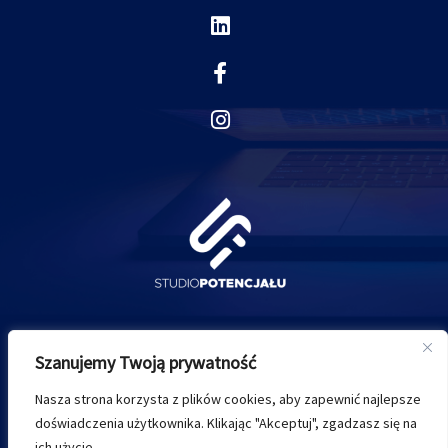
Linkedin
Facebook-
Instagram
f
kontakt@studiopotencjalu.pl
Szanujemy Twoją prywatność
+48 535 247 007
Nasza strona korzysta z plików cookies, aby zapewnić najlepsze
doświadczenia użytkownika. Klikając "Akceptuj", zgadzasz się na
ich użycie.